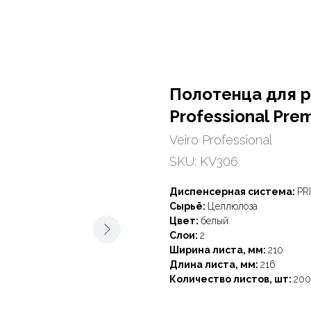
Полотенца для р
Professional Pre
Veiro Professional
SKU:
KV306
Диспенсерная система:
PR
Сырьё:
Целлюлоза
Цвет:
белый
Слои:
2
Ширина листа, мм:
210
Длина листа, мм:
216
Количество листов, шт:
200