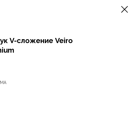
ук V-сложение Veiro
mium
IMA