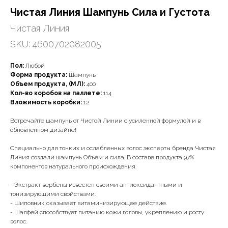
Чистая Линия Шампунь Сила и Густота
Чистая Линия
SKU:
4600702082005
Пол:
Любой
Форма продукта:
Шампунь
Объем продукта, (МЛ):
400
Кол-во коробов на паллете:
114
Вложимость коробки:
12
Встречайте шампунь от Чистой Линии с усиленной формулой и в
обновленном дизайне!
Специально для тонких и ослабленных волос эксперты бренда Чистая
Линия создали шампунь Объем и сила. В составе продукта 97%
компонентов натурального происхождения.
- Экстракт вербены известен своими антиоксидантными и
тонизирующими свойствами.
- Шиповник оказывает витаминизирующее действие.
- Шалфей способствует питанию кожи головы, укреплению и росту
волос.