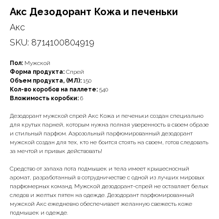
Акс Дезодорант Кожа и печеньки
Акс
SKU:
8714100804919
Пол:
Мужской
Форма продукта:
Спрей
Объем продукта, (МЛ):
150
Кол-во коробов на паллете:
540
Вложимость коробки:
6
Дезодорант мужской спрей Акс Кожа и печеньки создан специально
для крутых парней, которым нужна полная уверенность в своем образе
и стильный парфюм. Аэрозольный парфюмированный дезодорант
мужской создан для тех, кто не боится стоять на своем, готов следовать
за мечтой и привык действовать!
Средство от запаха пота подмышек и тела имеет крышесносный
аромат, разработанный в сотрудничестве с одной из лучших мировых
парфюмерных команд. Мужской дезодорант-спрей не оставляет белых
следов и желтых пятен на одежде. Дезодорант парфюмированный
мужской Акс ежедневно обеспечивает желанную свежесть коже
подмышек и одежде.