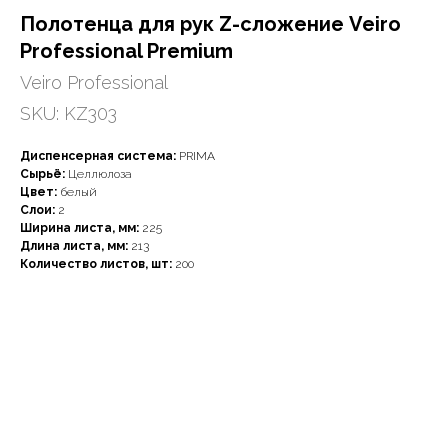
Полотенца для рук Z-сложение Veiro
Professional Premium
Veiro Professional
SKU:
KZ303
Диспенсерная система:
PRIMA
Сырьё:
Целлюлоза
Цвет:
белый
Слои:
2
Ширина листа, мм:
225
Длина листа, мм:
213
Количество листов, шт:
200