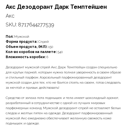
Акс Дезодорант Дарк Темптейшен
Акс
SKU:
8717644277539
Пол:
Мужской
Форма продукта:
Спрей
Объем продукта, (МЛ):
150
Кол-во коробов на паллете:
540
Вложимость коробки:
6
Дезодорант мужской спрей Акс Дарк Темптейшн создан специально
для крутых парней, которым нужна полная уверенность в своем образе
и стильный парфюм. Аэрозольный парфюмированный дезодорант
мужской создан для тех, кто не боится стоять на своем, готов следовать
за мечтой и привык действовать!
Средство от запаха пота подмышек и тела имеет шоколадный аромат,
разработанный в сотрудничестве с одной из лучших мировых
парфюмерных команд. Мужской дезодорант-спрей не оставляет белых
следов и желтых пятен на одежде. Дезодорант парфюмированный
мужской Акс ежедневно обеспечивает желанную свежесть коже
подмышек и одежде.