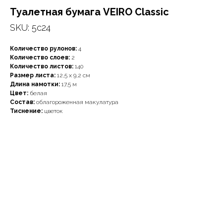
Туалетная бумага VEIRO Classic
SKU:
5c24
Количество рулонов:
4
Количество слоев:
2
Количество листов:
140
Размер листа:
12,5 х 9,2 см
Длина намотки:
17,5 м
Цвет:
белая
Состав:
облагороженная макулатура
Тиснение:
цветок